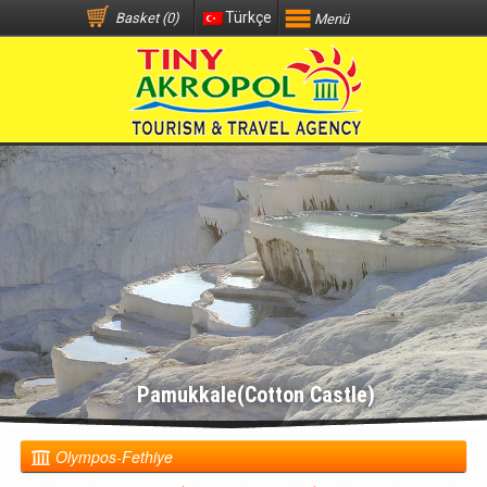
Türkçe
Basket (0)
Menü
Pamukkale(Cotton Castle)
Olympos-Fethiye